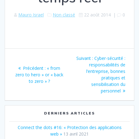
Mauro Israel
Non classé
22 août 2014
|
0
Navigation
Article
Suivant :
Cyber-sécurité :
de
suivant
responsabilités de
Article
Précédent :
« from
:
l’entreprise, bonnes
précédent
zero to hero » or « back
l’article
pratiques et
:
to zero » ?
sensibilisation du
personnel
DERNIERS ARTICLES
Connect the dots #16: « Protection des applications
web »
13 avril 2021