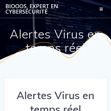
Passer
BIOOOS, EXPERT EN
au
CYBERSÉCURITÉ
contenu
Alertes Virus en
temps réel
Alertes Virus en
temps réel