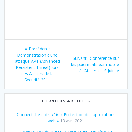
Navigation
Article
Précédent :
de
précédent
Démonstration d’une
Article
Suivant :
Conférence sur
:
attaque APT (Advanced
suivant
les paiements par mobile
l’article
Persistent Threat) lors
:
à l’Atelier le 16 Juin
des Ateliers de la
Sécurité 2011
DERNIERS ARTICLES
Connect the dots #16: « Protection des applications
web »
13 avril 2021
Connect the dots #15: « Zero Trust ! Du côté du