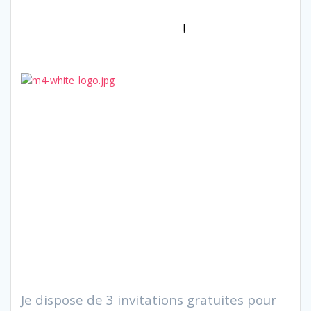
Experts DB2 ou CICS, Acheteurs logiciels, cette
conférence est faite pour vous
!
Si vous souhaitez savoir comment mieux valoriser
votre patrimoine applicatif et les services fournis
par
l’IS et le IT, si vous voulez connaître la vision de
quelques uns des grands acteurs du mainframe et
partager votre expérience sur la manière de rendre
le z/OS plus attractif et aller vers le
Mainframe 2.0, cette conférence est faite pour vous
!
Je dispose de 3 invitations gratuites pour