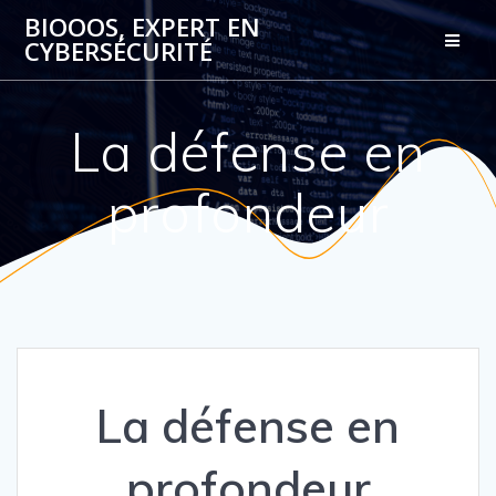
Passer
BIOOOS, EXPERT EN
au
CYBERSÉCURITÉ
contenu
La défense en
profondeur
La défense en
profondeur