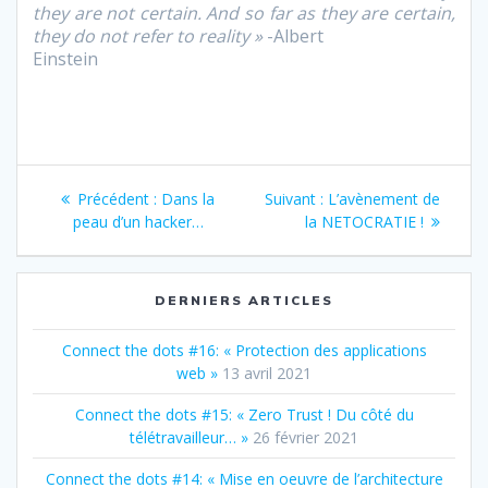
they are not certain. And so far as they are certain,
they do not refer to reality »
-Albert
Einstein
Navigation
Article
Article
Précédent :
Dans la
Suivant :
L’avènement de
de
précédent
suivant
peau d’un hacker…
la NETOCRATIE !
:
:
l’article
DERNIERS ARTICLES
Connect the dots #16: « Protection des applications
web »
13 avril 2021
Connect the dots #15: « Zero Trust ! Du côté du
télétravailleur… »
26 février 2021
Connect the dots #14: « Mise en oeuvre de l’architecture