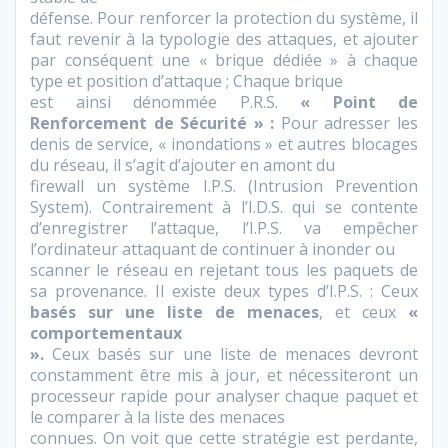
défense. Pour renforcer la protection du système, il
faut revenir à la typologie des attaques, et ajouter
par conséquent une « brique dédiée » à chaque
type et position d’attaque ; Chaque brique
est ainsi dénommée P.R.S.
« Point de
Renforcement de Sécurité » :
Pour adresser les
denis de service, « inondations » et autres blocages
du réseau, il s’agit d’ajouter en amont du
firewall un système I.P.S. (Intrusion Prevention
System). Contrairement à l’I.D.S. qui se contente
d’enregistrer l’attaque, l’I.P.S. va empêcher
l’ordinateur attaquant de continuer à inonder ou
scanner le réseau en rejetant tous les paquets de
sa provenance. Il existe deux types d’I.P.S. : Ceux
basés sur une liste de menaces
, et ceux
«
comportementaux
».
Ceux basés sur une liste de menaces devront
constamment être mis à jour, et nécessiteront un
processeur rapide pour analyser chaque paquet et
le comparer à la liste des menaces
connues. On voit que cette stratégie est perdante,