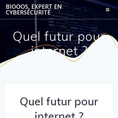
Passer
BIOOOS, EXPERT EN
au
CYBERSÉCURITÉ
contenu
Quel futur pour
internet ?
Quel futur pour
internet ?