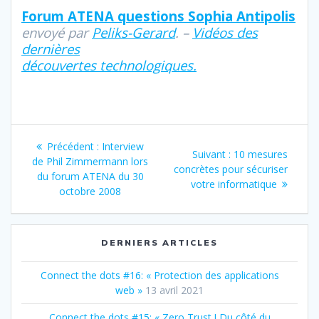
Forum ATENA questions Sophia Antipolis
envoyé par
Peliks-Gerard
. –
Vidéos des
dernières
découvertes technologiques.
Navigation
Article
Précédent :
Interview
Article
Suivant :
10 mesures
de
précédent
de Phil Zimmermann lors
suivant
concrètes pour sécuriser
:
du forum ATENA du 30
:
votre informatique
l’article
octobre 2008
DERNIERS ARTICLES
Connect the dots #16: « Protection des applications
web »
13 avril 2021
Connect the dots #15: « Zero Trust ! Du côté du